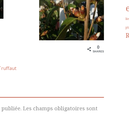
li
pl
0
SHARES
Truffaut
 publiée.
Les champs obligatoires sont