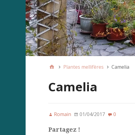
Plantes mellifères
Camelia
Camelia
Romain
01/04/2017
0
Partagez !