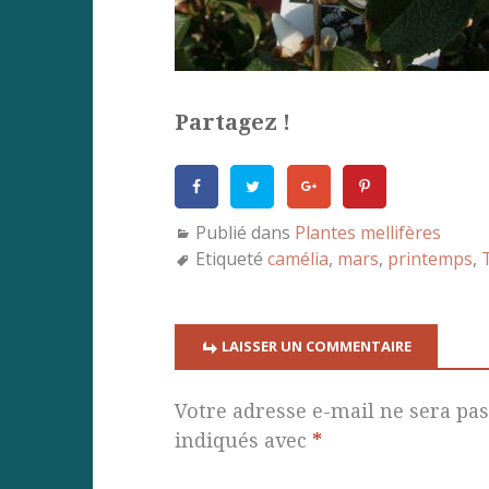
Partagez !
Publié dans
Plantes mellifères
Etiqueté
camélia
,
mars
,
printemps
,
LAISSER UN COMMENTAIRE
Votre adresse e-mail ne sera pas
indiqués avec
*