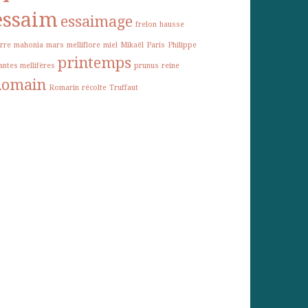
essaim
essaimage
frelon
hausse
erre
mahonia
mars
melliflore
miel
Mikaël
Paris
Philippe
printemps
antes mellifères
prunus
reine
Romain
Romarin
récolte
Truffaut