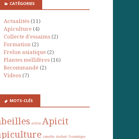
CATÉGORIES
Actualités
(11)
Apiculture
(4)
Collecte d'essaims
(2)
Formation
(2)
Frelon asiatique
(2)
Plantes mellifères
(16)
Recommandé
(2)
Videos
(7)
MOTS-CLÉS
abeilles
Apicit
action
apiculture
camélia
dadant
Dominique