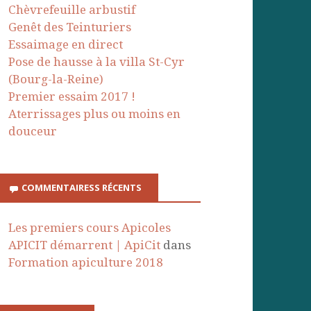
Chèvrefeuille arbustif
Genêt des Teinturiers
Essaimage en direct
Pose de hausse à la villa St-Cyr
(Bourg-la-Reine)
Premier essaim 2017 !
Aterrissages plus ou moins en
douceur
COMMENTAIRESS RÉCENTS
Les premiers cours Apicoles
APICIT démarrent | ApiCit
dans
Formation apiculture 2018